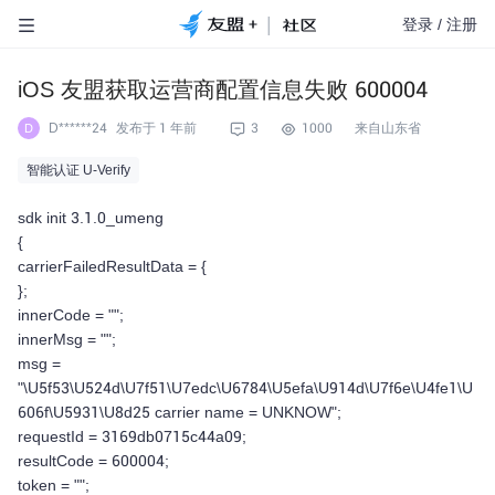
|
登录
/
注册
iOS 友盟获取运营商配置信息失败 600004
D******24
发布于
1 年前
3
1000
来自山东省
D
智能认证 U-Verify
sdk init 3.1.0_umeng
{
carrierFailedResultData = {
};
innerCode = "";
innerMsg = "";
msg =
"\U5f53\U524d\U7f51\U7edc\U6784\U5efa\U914d\U7f6e\U4fe1\U
606f\U5931\U8d25 carrier name = UNKNOW";
requestId = 3169db0715c44a09;
resultCode = 600004;
token = "";