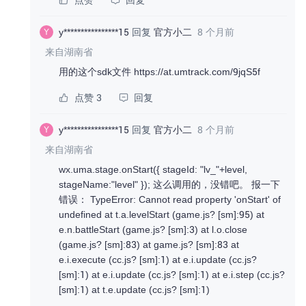
点赞
回复
y****************15
回复
官方小二
8 个月前
Y
来自湖南省
用的这个sdk文件 https://at.umtrack.com/9jqS5f
点赞 3
回复
y****************15
回复
官方小二
8 个月前
Y
来自湖南省
wx.uma.stage.onStart({ stageId: "lv_"+level,
stageName:"level" }); 这么调用的，没错吧。 报一下
错误： TypeError: Cannot read property 'onStart' of
undefined at t.a.levelStart (game.js? [sm]:95) at
e.n.battleStart (game.js? [sm]:3) at l.o.close
(game.js? [sm]:83) at game.js? [sm]:83 at
e.i.execute (cc.js? [sm]:1) at e.i.update (cc.js?
[sm]:1) at e.i.update (cc.js? [sm]:1) at e.i.step (cc.js?
[sm]:1) at t.e.update (cc.js? [sm]:1)