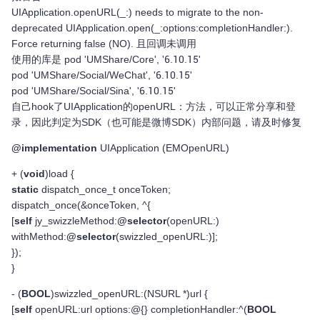
UIApplication.openURL(_:) needs to migrate to the non-
deprecated UIApplication.open(_:options:completionHandler:).
Force returning false (NO). 且回调未调用
使用的库是 pod 'UMShare/Core', '6.10.15'
pod 'UMShare/Social/WeChat', '6.10.15'
pod 'UMShare/Social/Sina', '6.10.15'
自己hook了UIApplication的openURL：方法，可以正常分享和登
录，因此判定为SDK（也可能是微博SDK）内部问题，请及时修复
@implementation
UIApplication (EMOpenURL)
+ (
void
)load {
static
dispatch_once_t onceToken;
dispatch_once(&onceToken, ^{
[
self
jy_swizzleMethod:
@selector
(openURL:)
withMethod:
@selector
(swizzled_openURL:)];
});
}
- (
BOOL
)swizzled_openURL:(NSURL *)url {
[
self
openURL:url options:@{} completionHandler:^(
BOOL