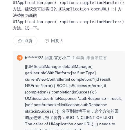
UIApplication.open(_:options:completionHandler:)
方法。建议您可以将旧的
UIApplication.openURL(_:)
方
法替换为新的
UIApplication.open(_:options:completionHandler:)
方法。试一下。
点赞
回复 3
h********23
回复
官方小二
1 年前
来自浙江省
H
[[UMSocialManager defaultManager]
getUserInfoWithPlatform:[self umType]
currentViewController:nil completion:^(id result,
NSError *error) { BOOL isSuccess = !error; if
(completion) { completion(isSuccess); }
UMSocialUserInfoResponse *authResponse = result;
[self postAuthorizeNotification:authResponse
state:isSuccess]; }]; 分享到微博平台，这个方法的回
调没进来，报了警告：BUG IN CLIENT OF UIKIT:
The caller of UIApplication.openURL(_:) needs to