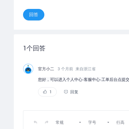
回答
1
个回答
官方小二
3 个月前
来自浙江省
您好，可以进入个人中心-客服中心-工单后台点提
1
回复
常规
字号
行高