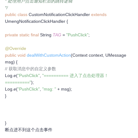
* 处理用户点击通知栏后的跳转逻辑
*/
public class
CustomNotificationClickHandler
extends
UmengNotificationClickHandler {
private static final
String
TAG
=
"PushClick"
;
@Override
public void
dealWithCustomAction
(Context context, UMessage
msg) {
// 获取消息中的自定义参数
Log.
e
(
"PushClick"
,
"========== 进入了点击处理器！
=========="
);
Log.
e
(
"PushClick"
,
"msg: "
+ msg);
}
}
断点进不到这个点击事件