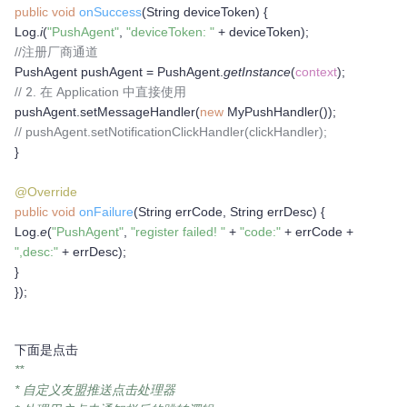
public void
onSuccess
(String deviceToken) {
Log.
i
(
"PushAgent"
,
"deviceToken: "
+ deviceToken);
//注册厂商通道
PushAgent pushAgent = PushAgent.
getInstance
(
context
);
// 2. 在 Application 中直接使用
pushAgent.setMessageHandler(
new
MyPushHandler());
// pushAgent.setNotificationClickHandler(clickHandler);
}
@Override
public void
onFailure
(String errCode, String errDesc) {
Log.
e
(
"PushAgent"
,
"register failed! "
+
"code:"
+ errCode +
",desc:"
+ errDesc);
}
});
下面是点击
**
* 自定义友盟推送点击处理器