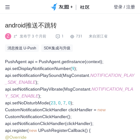
|
登录
/
注册
android推送不跳转
Z
z*
发布于
3 个月前
1
731
来自浙江省
消息推送 U-Push
SDK集成与升级
PushAgent api = PushAgent.
getInstance
(context);
api.setDisplayNotificationNumber(
9
);
api.setNotificationPlaySound(MsgConstant.
NOTIFICATION_PLAY
_SDK_ENABLE
);
api.setNotificationPlayVibrate(MsgConstant.
NOTIFICATION_PLA
Y_SDK_ENABLE
);
api.setNoDisturbMode(
23
,
0
,
7
,
0
);
CustomNotificationClickHandler clickHandler =
new
CustomNotificationClickHandler();
api.setNotificationClickHandler(clickHandler);
api.register(
new
UPushRegisterCallback() {
@Override