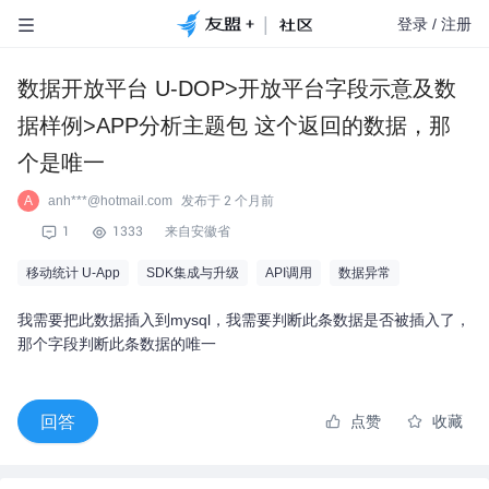
|
登录
/
注册
数据开放平台 U-DOP>开放平台字段示意及数
据样例>APP分析主题包 这个返回的数据，那
个是唯一
anh***@hotmail.com
发布于
2 个月前
A
1
1333
来自安徽省
移动统计 U-App
SDK集成与升级
API调用
数据异常
我需要把此数据插入到mysql，我需要判断此条数据是否被插入了，
那个字段判断此条数据的唯一
回答
点赞
收藏