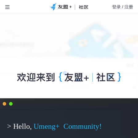
|
登录
/
注册
>
Hello,
Umeng+
Community!